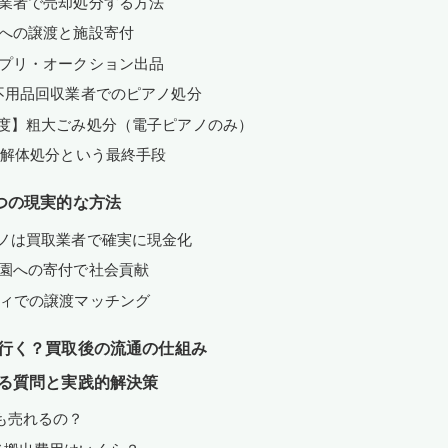
取業者で売却処分する方法
人への譲渡と施設寄付
アプリ・オークション出品
不用品回収業者でのピアノ処分
程度】粗大ごみ処分（電子ピアノのみ）
】解体処分という最終手段
つの現実的な方法
ノは買取業者で確実に現金化
育園への寄付で社会貢献
ティでの譲渡マッチング
行く？買取後の流通の仕組み
る質問と実践的解決策
も売れるの？