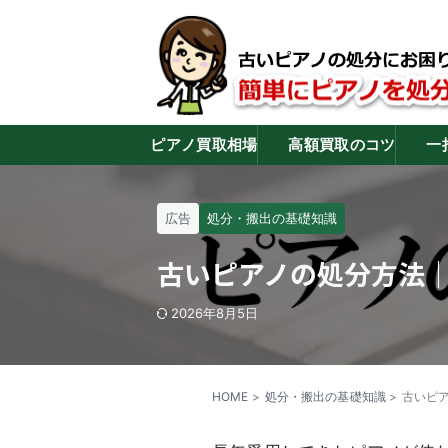
ピアノ買取相場
高額買取のコツ
一
広告
処分・搬出の基礎知識
古いピアノの処分方法｜
2026年8月5日
HOME
>
処分・搬出の基礎知識
>
古いピ